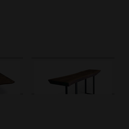
Tables hautes
e
IGN. T. Table haute