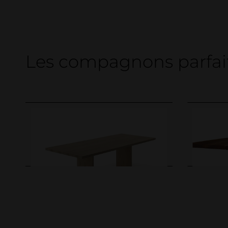
Les compagnons parfait
WOOD
WOOD
IGN. VERTICAL. Table
IGN. 