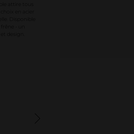
salle d'
ble attire tous
 choix en acier
Déclarat
lle. Disponible
Projets
frêne - un
 et design.