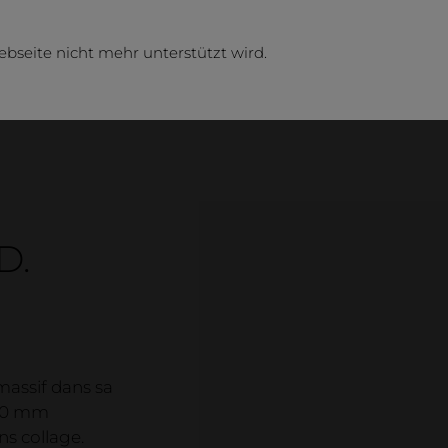
ebseite nicht mehr unterstützt wird.
D.
Entr
massif dans sa
entrepr
 50 mm
Contact
ns collage.