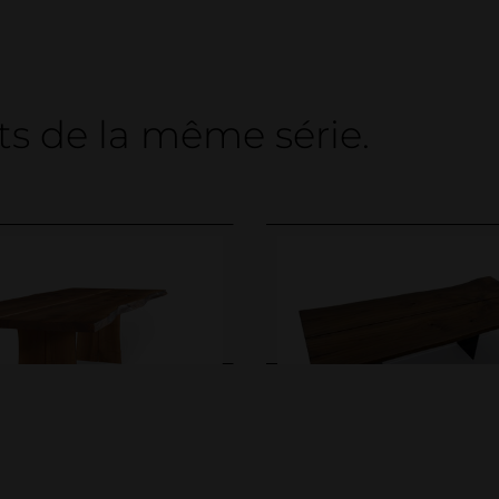
s de la même série.
STEEL
TIMBER. WOOD.
IGN. TIMBER. Tabl