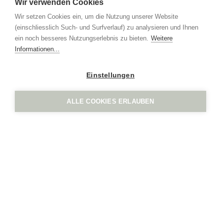
Grindel 3
Wir verwenden Cookies
CH-6017 Ruswil
Wir setzen Cookies ein, um die Nutzung unserer Website
+41 41 552 65 80
(einschliesslich Such- und Surfverlauf) zu analysieren und Ihnen
info
ign.swiss
ein noch besseres Nutzungserlebnis zu bieten.
Weitere
Mentions légales
protection des données
Informationen...
Einstellungen
ALLE COOKIES ERLAUBEN
IGN. par Vogel Design AG
Grindel 3
CH-6017 Ruswil
+41 41 552 65 80
info
ign.swiss