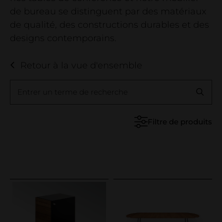
Entreprise
de bureau se distinguent par des matériaux
entreprise
de qualité, des constructions durables et des
designs contemporains.
Contact
salle d'exposition
Retour à la vue d'ensemble
Déclaration relative au bois
Projets de référence
Entrer un terme de recherche
Filtre de produits