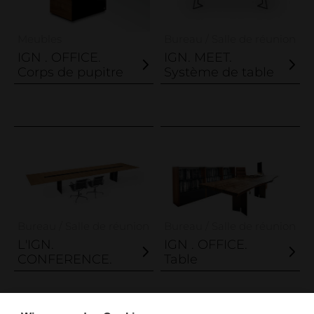
Meubles
Bureau / Salle de réunion
IGN . OFFICE.
IGN. MEET.
Corps de pupitre
Système de table
Care tips, products & service
Loginbereich
Bureau / Salle de réunion
Bureau / Salle de réunion
L'IGN.
IGN . OFFICE.
CONFERENCE.
Table
IGN. par Vogel Design AG