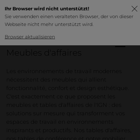
Ihr Browser wird nicht unterstützt!
Sie verwenden einen veralteten Browser, der von dieser
Webseite nicht mehr unterstützt wird.
DE
FR
EN
Browser aktualisieren
IGN.
Meubles d'affaires
Produits
Aperçu
Les environnements de travail modernes
Tables
nécessitent des meubles qui allient
fonctionnalité, confort et design esthétique.
Business
C'est exactement ce que proposent les
Meubles
meubles et tables d'affaires de l'IGN : des
Lit et tables de chevet
solutions sur mesure qui transforment vos
espaces de travail en environnements
inspirants et productifs. Nos tables d'affaires,
nos tables de conférence et notre mobilier