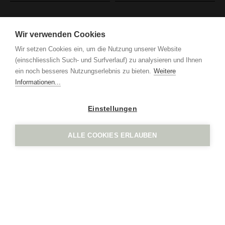
IGN. by Vogel Design AG
Grindel 3
Wir verwenden Cookies
CH-6017 Ruswil
Wir setzen Cookies ein, um die Nutzung unserer Website
+41 41 552 65 80
(einschliesslich Such- und Surfverlauf) zu analysieren und Ihnen
info
ign.swiss
ein noch besseres Nutzungserlebnis zu bieten.
Weitere
Impressum
Datenschutz
Informationen...
Einstellungen
ALLE COOKIES ERLAUBEN
IGN. by Vogel Design AG
Grindel 3
CH-6017 Ruswil