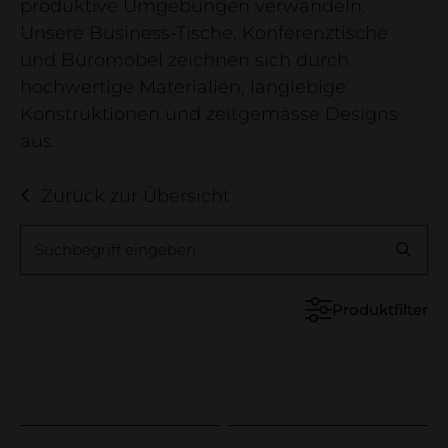
Unternehmen
produktive Umgebungen verwandeln.
Unsere Business-Tische, Konferenztische
neue raeume 2026
und Büromöbel zeichnen sich durch
Firma
hochwertige Materialien, langlebige
Kontakt
Konstruktionen und zeitgemässe Designs
aus.
Showroom
Holzdeklaration
Zurück zur Übersicht
Referenzprojekte
Suchbegriff eingeben
Produktfilter