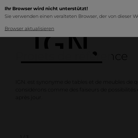
Ihr Browser wird nicht unterstützt!
Sie verwenden einen veralteten Browser, der von dieser W
Browser aktualisieren
Projets de référence
IGN. est synonyme de tables et de meubles de qua
considérons comme des faiseurs de possibilités et
après jour.
Produits
Aperçu
Tables
1 / 3