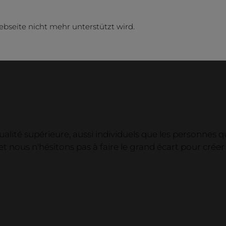
ebseite nicht mehr unterstützt wird.
lité supérieure, aussi individuels que les personnes qu
 nous n'hésitons pas à faire le grand écart pour créer 
Entr
entrepr
Contact