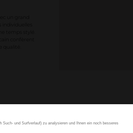
vec un grand
 individuelles
me temps stylé.
cain confèrent
 qualité.
Loginbere
h Such- und Surfverlauf) zu analysieren und Ihnen ein noch besseres
+41 41 552 65 80
info
ign.swiss