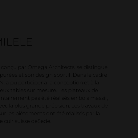
exposition
ion relative au bois
 de référence
MILELE
, conçu par Omega Architects, se distingue
épurées et son design sportif. Dans le cadre
N. a pu participer à la conception et à la
deux tables sur mesure. Les plateaux de
ontairement pas été réalisés en bois massif,
ec la plus grande précision. Les travaux de
sur les piètements ont été réalisés par la
 cuir suisse deSede.