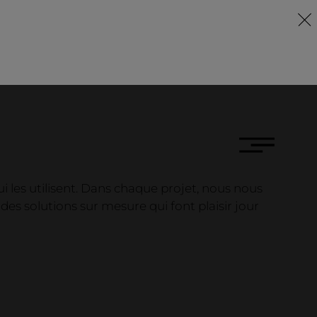
DE
FR
EN
i les utilisent. Dans chaque projet, nous nous
des solutions sur mesure qui font plaisir jour
eprise
ise