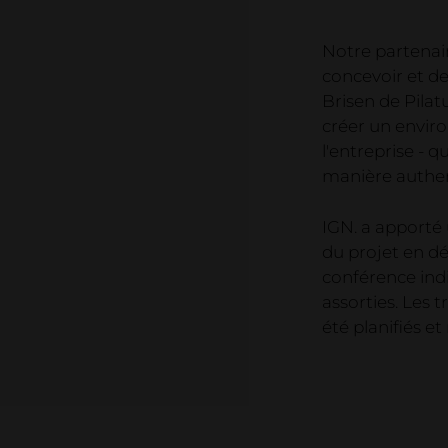
Notre partenai
concevoir et de 
Brisen de Pilat
créer un enviro
l'entreprise - q
manière authen
IGN. a apporté 
du projet en d
conférence indi
assorties. Les 
été planifiés e