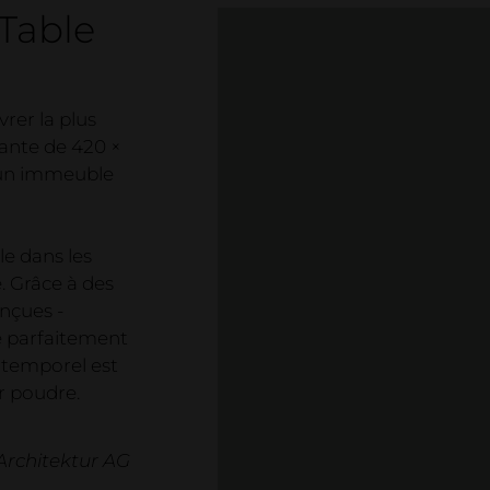
 Table
vrer la plus
ante de 420 ×
 un immeuble
le dans les
e. Grâce à des
onçues -
te parfaitement
ntemporel est
r poudre.
rchitektur AG