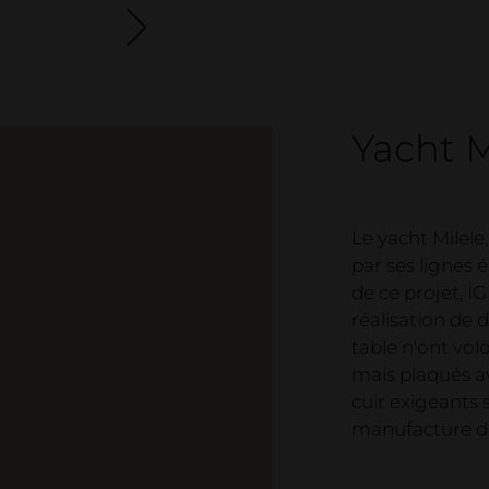
salle d'
Déclarat
Projets
Yacht 
Le yacht Milele
par ses lignes 
de ce projet, IG
réalisation de 
table n'ont vol
mais plaqués av
cuir exigeants 
manufacture de