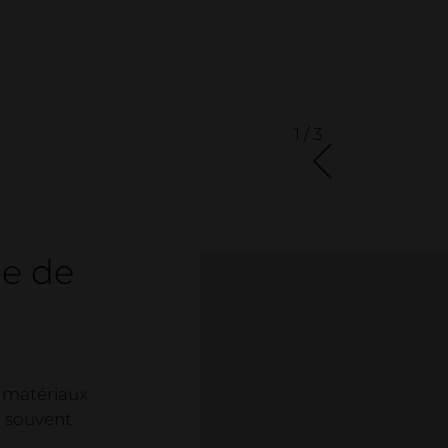
1 / 3
le de
es matériaux
t souvent