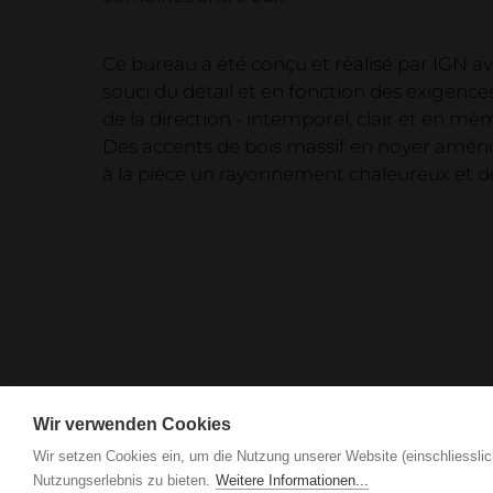
Ce bureau a été conçu et réalisé par IGN a
souci du détail et en fonction des exigences
de la direction - intemporel, clair et en mê
Des accents de bois massif en noyer améri
à la pièce un rayonnement chaleureux et de
Care tips, products & service
Wir verwenden Cookies
Wir setzen Cookies ein, um die Nutzung unserer Website (einschliesslic
Nutzungserlebnis zu bieten.
Weitere Informationen...
IGN. par Vogel Design AG
Grindel 3
CH-6017 Ruswil