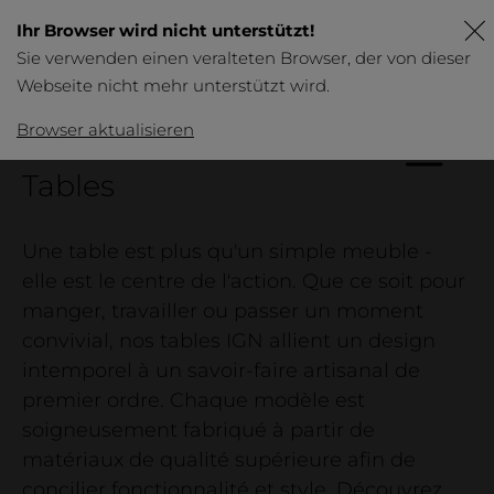
Ihr Browser wird nicht unterstützt!
Sie verwenden einen veralteten Browser, der von dieser
Webseite nicht mehr unterstützt wird.
DE
FR
EN
Browser aktualisieren
IGN.
Tables
Produits
Aperçu
Une table est plus qu'un simple meuble -
Tables
elle est le centre de l'action. Que ce soit pour
manger, travailler ou passer un moment
Business
convivial, nos tables IGN allient un design
Meubles
intemporel à un savoir-faire artisanal de
Lit et tables de chevet
premier ordre. Chaque modèle est
soigneusement fabriqué à partir de
matériaux de qualité supérieure afin de
concilier fonctionnalité et style. Découvrez