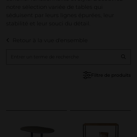
Entreprise
notre sélection variée de tables qui
entreprise
séduisent par leurs lignes épurées, leur
stabilité et leur souci du détail.
Contact
salle d'exposition
Retour à la vue d'ensemble
Déclaration relative au bois
Projets de référence
Entrer un terme de recherche
Filtre de produits