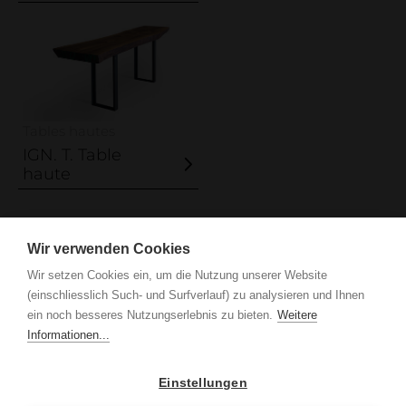
Care tips, products & service
Loginbereich
Tables hautes
IGN. T. Table
haute
IGN. par Vogel Design AG
Grindel 3
Wir verwenden Cookies
CH-6017 Ruswil
Wir setzen Cookies ein, um die Nutzung unserer Website
+41 41 552 65 80
(einschliesslich Such- und Surfverlauf) zu analysieren und Ihnen
info
ign.swiss
ein noch besseres Nutzungserlebnis zu bieten.
Weitere
Mentions légales
protection des données
Informationen...
Einstellungen