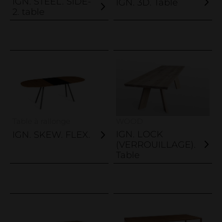
IGN. STEEL. SIDE-
IGN. 3D. Table
2. table
Table à rallonge
WOOD
IGN. LOCK
IGN. SKEW. FLEX.
(VERROUILLAGE).
Table