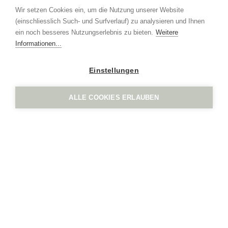
CH-6017 Ruswil
Wir setzen Cookies ein, um die Nutzung unserer Website
+41 41 552 65 80
(einschliesslich Such- und Surfverlauf) zu analysieren und Ihnen
info
ign.swiss
ein noch besseres Nutzungserlebnis zu bieten.
Weitere
Mentions légales
protection des données
Informationen...
Einstellungen
ALLE COOKIES ERLAUBEN
IGN. par Vogel Design AG
Grindel 3
CH-6017 Ruswil
+41 41 552 65 80
info
ign.swiss