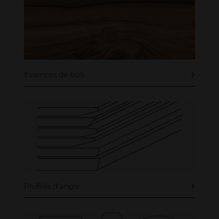
Essences de bois
Profilés d'angle
K 125 - longitudinal bord d'arbre usiné & transversal coupe forestière scié & brossé