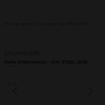
Entreprise
entreprise
Contact
Prix de vente TTC à partir de 3'940 CHF
salle d'exposition
Déclaration relative au bois
Projets de référence
Downloads
Fiche d'information - IGN. STEEL. SIDE.
1 / 6