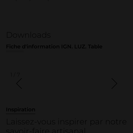
Entreprise
entreprise
Contact
salle d'exposition
Downloads
Déclaration relative au bois
Fiche d'information IGN. LUZ. Table
Projets de référence
1 / 7
Inspiration
Laissez-vous inspirer par notre
savoir-faire artisanal