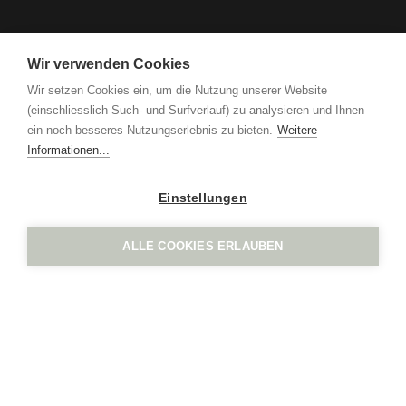
IGN. VERTICAL.
IGN. TIMBER.
Table
WOOD. Table
IGN. par Vogel Design AG
Grindel 3
Wir verwenden Cookies
CH-6017 Ruswil
Wir setzen Cookies ein, um die Nutzung unserer Website
+41 41 552 65 80
(einschliesslich Such- und Surfverlauf) zu analysieren und Ihnen
info
ign.swiss
ein noch besseres Nutzungserlebnis zu bieten.
Weitere
Mentions légales
protection des données
Informationen...
Einstellungen
ALLE COOKIES ERLAUBEN
IGN. par Vogel Design AG
Grindel 3
CH-6017 Ruswil