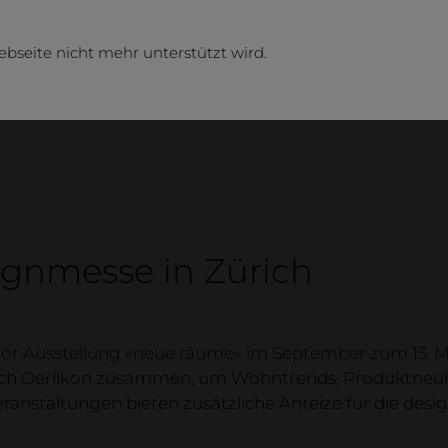
ebseite nicht mehr unterstützt wird.
ignmesse in Zürich
Unt
ior Ausstellung «neue räume» im September zum 13. Mal 
ich Oerlikon zusammen, um Wohntrends, Produktneuh
neue r
nstaltungen bieten zusätzliche Anreize für die desig
Firma