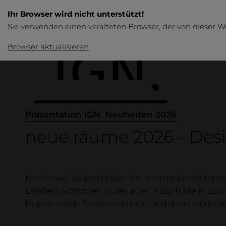
Ihr Browser wird nicht unterstützt!
Sie verwenden einen veralteten Browser, der von dieser W
Browser aktualisieren
Präsentation IGN. Neuheiten 2026
neue räume 2026 - Des
Produkte
Nach zwei Jahren findet die Internationale Inter
Ländern kommen in der alten ABB-Halle in Zür
Übersicht
Inspirierende Sonderschauen und spannende Vera
Tische