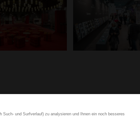
Loginbere
h Such- und Surfverlauf) zu analysieren und Ihnen ein noch besseres
41 41 552 65 80
info
ign.swiss