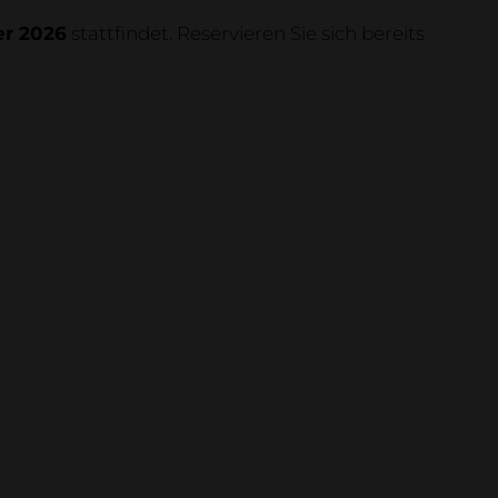
er 2026
stattfindet. Reservieren Sie sich bereits
oom
laration
zprojekte