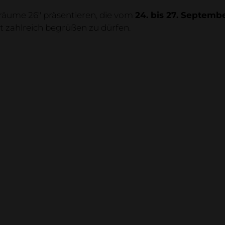
Kontakt
 räume 26" präsentieren, die vom
24. bis 27. Septemb
Showr
t zahlreich begrüßen zu dürfen.
Holzdek
Referen