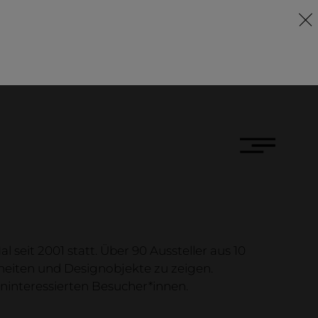
DE
FR
EN
ernehmen
seit 2001 statt. Über 90 Aussteller aus 10
eiten und Designobjekte zu zeigen.
aeume 2026
ninteressierten Besucher*innen.