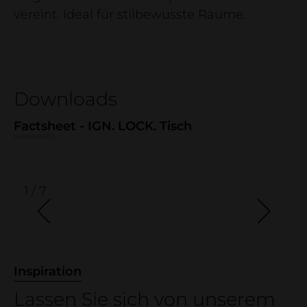
Unternehmen
vereint. Ideal für stilbewusste Räume.
neue raeume 2026
Firma
Kontakt
Downloads
Showroom
Holzdeklaration
Factsheet - IGN. LOCK. Tisch
Referenzprojekte
1 / 7
Inspiration
Lassen Sie sich von unserem