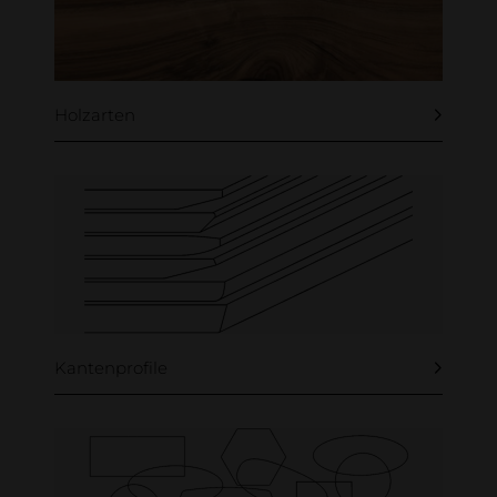
Holzarten
Nussbaum amerikanisch
Kantenprofile