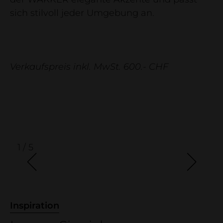
Unternehmen
sich stilvoll jeder Umgebung an.
neue raeume 2026
Firma
Kontakt
Verkaufspreis inkl. MwSt. 600.- CHF
Showroom
Holzdeklaration
Referenzprojekte
1 / 5
Inspiration