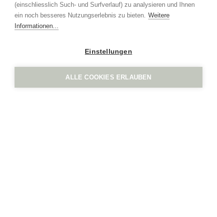
+41 41 552 65 80
(einschliesslich Such- und Surfverlauf) zu analysieren und Ihnen
info
ign.swiss
ein noch besseres Nutzungserlebnis zu bieten.
Weitere
Impressum
Datenschutz
Informationen...
Einstellungen
ALLE COOKIES ERLAUBEN
IGN. by Vogel Design AG
Grindel 3
CH-6017 Ruswil
+41 41 552 65 80
info
ign.swiss
Impressum
Datenschutz