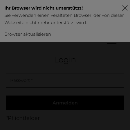
Ihr Browser wird nicht unterstützt!
Sie verwenden einen veralteten Browser, der von dieser
Webseite nicht mehr unterstützt wird.
DE
FR
EN
Browser aktualisieren
Produkte
Login
Übersicht
Tische
Passwort *
Business
Möbel
Bett & Nachttische
Anmelden
*Pflichtfelder