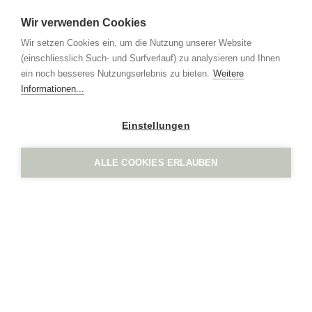
Wir verwenden Cookies
Wir setzen Cookies ein, um die Nutzung unserer Website
IGN. by Vogel Design AG
(einschliesslich Such- und Surfverlauf) zu analysieren und Ihnen
Grindel 3
ein noch besseres Nutzungserlebnis zu bieten.
Weitere
CH-6017 Ruswil
Informationen...
+41 41 552 65 80
info
ign.swiss
Einstellungen
Impressum
Datenschutz
ALLE COOKIES ERLAUBEN
IGN. by Vogel Design AG
Grindel 3
CH-6017 Ruswil
+41 41 552 65 80
info
ign.swiss