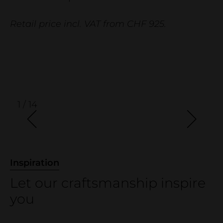
Business
Company
Retail price incl. VAT from CHF 925.
Contact
Showroom
Wood declaration
Reference projects
1 / 14
Inspiration
Let our craftsmanship inspire
you