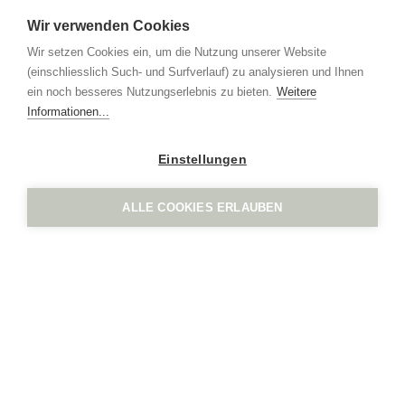
IGN. by Vogel Design AG
Grindel 3
Wir verwenden Cookies
CH-6017 Ruswil
Wir setzen Cookies ein, um die Nutzung unserer Website
+41 41 552 65 80
(einschliesslich Such- und Surfverlauf) zu analysieren und Ihnen
info
ign.swiss
ein noch besseres Nutzungserlebnis zu bieten.
Weitere
Imprint
Privacy policy
Informationen...
Einstellungen
ALLE COOKIES ERLAUBEN
IGN. by Vogel Design AG
Grindel 3
CH-6017 Ruswil
+41 41 552 65 80
info
ign.swiss