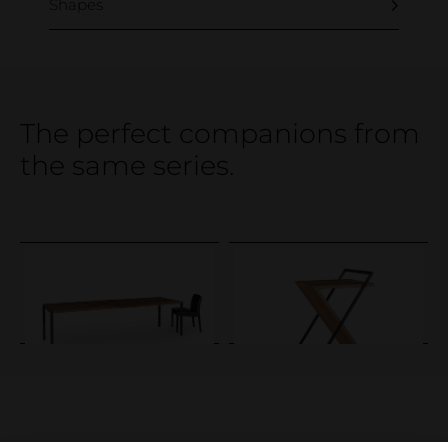
Shapes
The perfect companions from
the same series.
Care tips, products & service
Login area
STEEL
Service / Bar
IGN. STICK. table
IGN. STICK. Stool