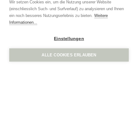
Wir setzen Cookies ein, um die Nutzung unserer Website
+41 41 552 65 80
(einschliesslich Such- und Surfverlauf) zu analysieren und Ihnen
info
ign.swiss
ein noch besseres Nutzungserlebnis zu bieten.
Weitere
Imprint
Privacy policy
Informationen...
Einstellungen
ALLE COOKIES ERLAUBEN
IGN. by Vogel Design AG
Grindel 3
CH-6017 Ruswil
+41 41 552 65 80
info
ign.swiss
Imprint
Privacy policy