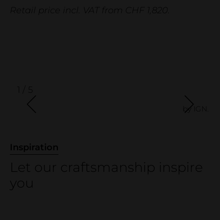
Business
Retail price incl. VAT from CHF 1,820.
Company
Contact
Showroom
Wood declaration
Reference projects
1 / 5
by IGN.
Inspiration
Let our craftsmanship inspire
you