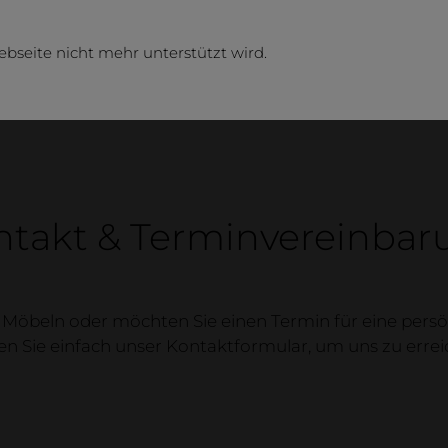
ebseite nicht mehr unterstützt wird.
ntakt & Terminvereinbar
Möbeln oder möchten Sie einen Termin für eine pers
Unt
n Sie einfach unser Kontaktformular, um uns zu erre
neue r
Firma