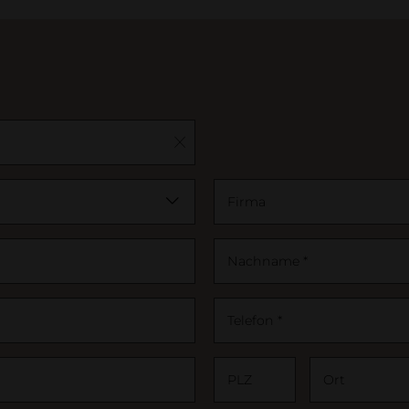
Kontakt
Showr
Holzdek
Referen
Firma
Nachname *
Telefon *
PLZ
Ort