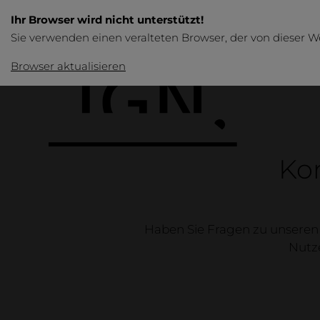
Ihr Browser wird nicht unterstützt!
Sie verwenden einen veralteten Browser, der von dieser W
Browser aktualisieren
Ko
Haben Sie Fragen zu unseren 
Produkte
Nutze
Übersicht
Tische