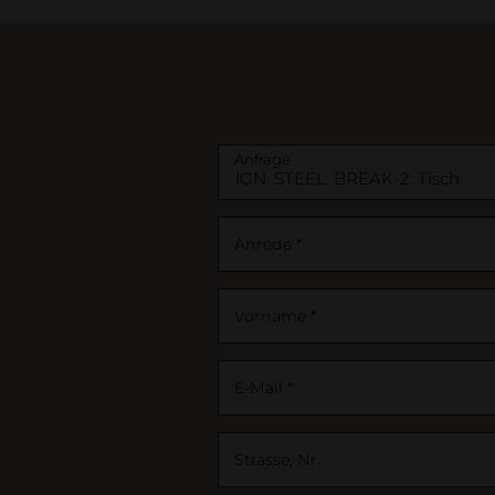
Business
Möbel
Bett & Nachttische
Anfrage
Anrede *
Vorname *
E-Mail *
Strasse, Nr.