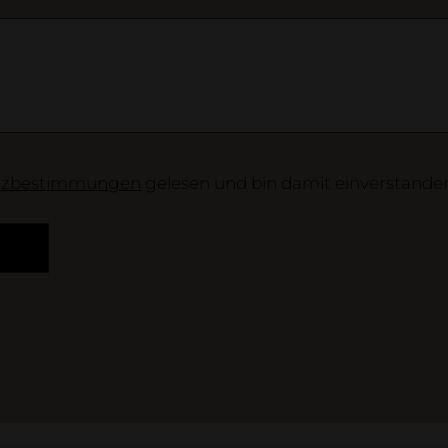
tzbestimmungen
gelesen und bin damit einverstanden
Loginbere