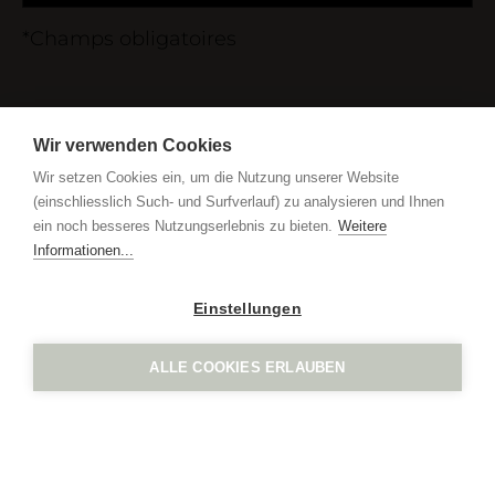
*Champs obligatoires
IGN. par Vogel Design AG
Grindel 3
Wir verwenden Cookies
CH-6017 Ruswil
Wir setzen Cookies ein, um die Nutzung unserer Website
+41 41 552 65 80
(einschliesslich Such- und Surfverlauf) zu analysieren und Ihnen
info
ign.swiss
ein noch besseres Nutzungserlebnis zu bieten.
Weitere
Mentions légales
protection des données
Informationen...
Einstellungen
ALLE COOKIES ERLAUBEN
IGN. par Vogel Design AG