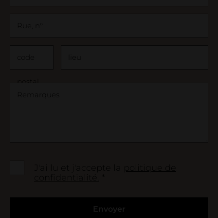
Rue, n°
code
lieu
postal
Remarques
J'ai lu et j'accepte la
politique de
Care tips, products & service
confidentialité.
*
Envoyer
Loginbereich