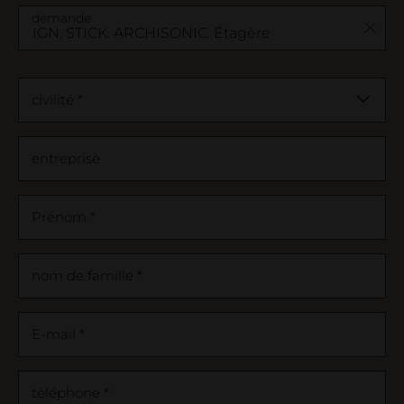
Entreprise
demande
entreprise
Contact
salle d'exposition
civilité *
Déclaration relative au bois
Projets de référence
entreprise
Prénom *
nom de famille *
E-mail *
téléphone *