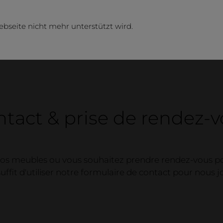
ebseite nicht mehr unterstützt wird.
tact & prise de rendez-
os meubles ou vous souhaitez prendre rendez-vous pou
Entr
uffit d'utiliser notre formulaire de contact pour nous j
entrepr
Contact