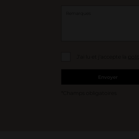
Remarques
J'ai lu et j'accepte la
poli
Envoyer
*Champs obligatoires
Care tips, products & service