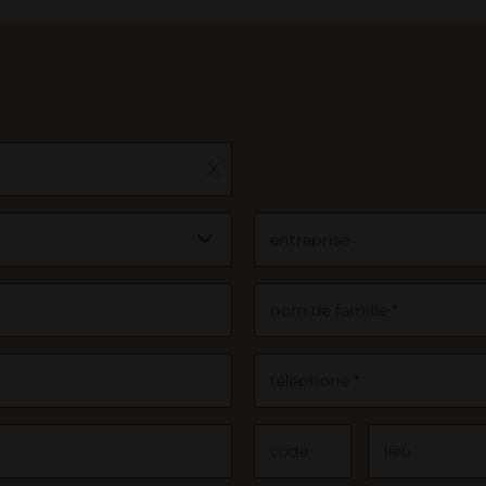
salle d'
Déclarat
Projets
entreprise
nom de famille *
téléphone *
code
lieu