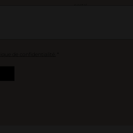
postal
tique de confidentialité.
*
Loginbere