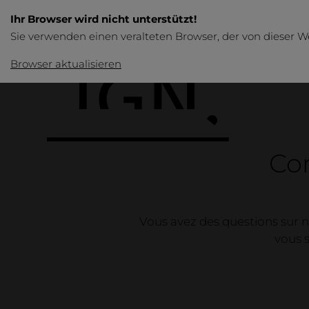
Ihr Browser wird nicht unterstützt!
Sie verwenden einen veralteten Browser, der von dieser W
Browser aktualisieren
Con
Vous avez des questions sur n
Produits
vous s
Aperçu
Tables