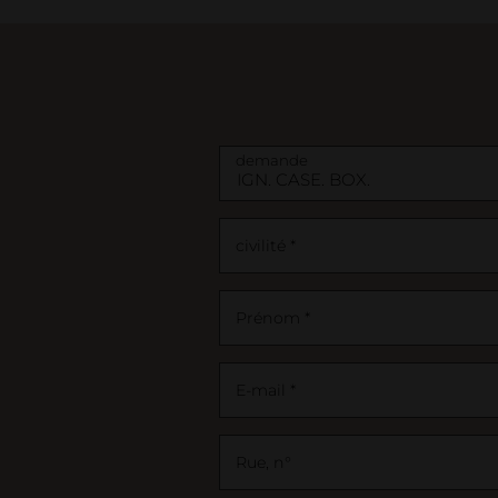
Business
Meubles
Lit et tables de chevet
demande
civilité *
Prénom *
E-mail *
Rue, n°